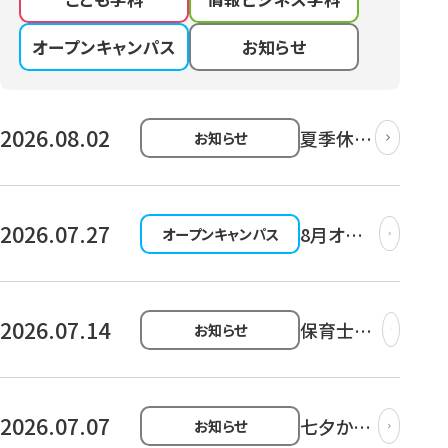
オープンキャンパス
お知らせ
2026.08.02
夏季休業
お知らせ
のお知ら
せ
2026.07.27
8月オー
オープンキャンパス
プンキャ
ンパス開
催のお知
らせ！
2026.07.14
保育士に
お知らせ
興味があ
る学生さ
ん必見！保
育の仕事
2026.07.07
七夕かき
お知らせ
を実際に
氷パーテ