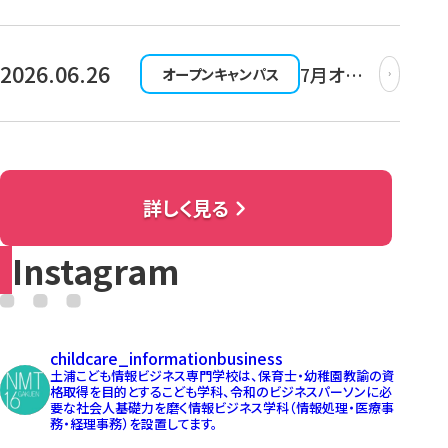
見てみよ
ィを行い
う★附属
ました
園見学会
2026.06.26
7月オー
オープンキャンパス
のご案内
プンキャ
ンパス開
催のお知
らせ！
詳しく見る
Instagram
childcare_informationbusiness
土浦こども情報ビジネス専門学校は、保育士・幼稚園教諭の資
格取得を目的とするこども学科、令和のビジネスパーソンに必
要な社会人基礎力を磨く情報ビジネス学科（情報処理・医療事
務・経理事務）を設置してます。