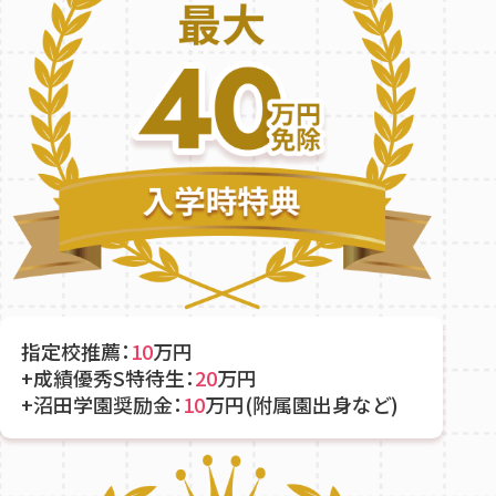
指定校推薦：
10
万円
+成績優秀S特待生：
20
万円
+沼田学園奨励金：
10
万円(附属園出身など)