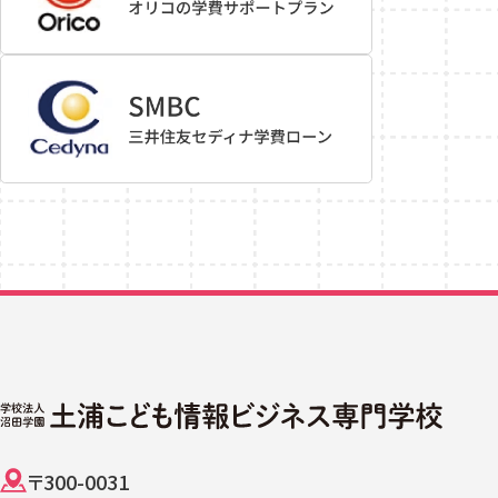
〒300-0031